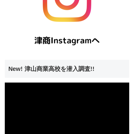
New! 津山商業高校を潜入調査!!
動
画
プ
レ
ー
ヤ