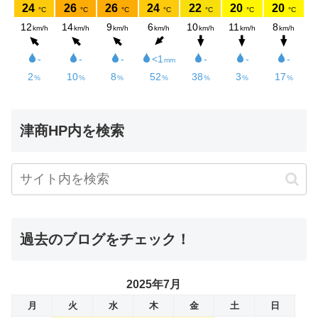
津商HP内を検索
過去のブログをチェック！
2025年7月
月
火
水
木
金
土
日