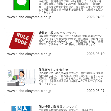
本校では、無料通信アプリLINEを利用して、「欠席・遅
刻・早退連絡」「学校からの文書・情報配信」「健康観
察」「非常変災時等の安否確認」等を行います。全校生徒
と１家庭１保護者様（保護者は複数名可）に登録をお願い
しております。...
www.tusho.okayama-c.ed.jp
2026.04.08
諸規定・校内ルールについて
臨時休校に関する規定（R8.6.10改訂）警報発令時の対応
について（１）午前６時の時点で、津山地域（津山市・鏡
野町・久米南町・美咲町）に、「暴風警報」または「暴風
雪警報」が発令されている場合は、臨時休校とする。（...
www.tusho.okayama-c.ed.jp
2026.06.10
保健室からのお知らせ
次の表に定められた感染症について、学校保健安全法第19
条の規定により、「出席停止」の取り扱いをします。この
期間は、欠席扱いにはなりませんので、治療に専念してく
ださい。（令和５年５月８日以降）■インフルエンザの場
合 『インフ...
www.tusho.okayama-c.ed.jp
2020.05.27
個人情報の取り扱いについて
生徒の個人情報の取り扱いについて（R8.7.1改訂）