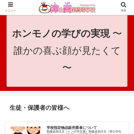
since 1921｜地域と共に未来へつなげ！｜Tsuyama Commercial High School
メニュー
検索
ホンモノの学びの実現
〜
誰かの喜ぶ顔が見たくて
〜
生徒・保護者の皆様へ
学校指定物品販売業者について
制服追加注文（トンボ学生服）制服追加注文（菅公学生