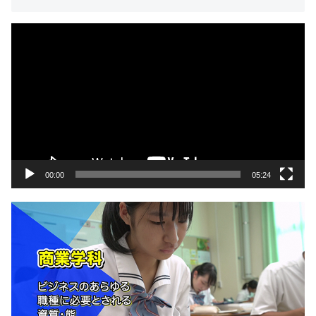
動
画
プ
レ
ー
ヤ
ー
00:00
05:24