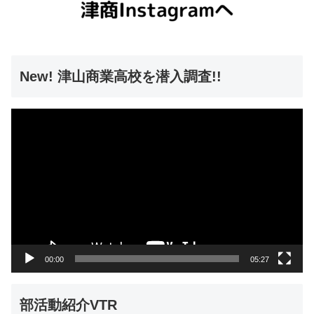
New! 津山商業高校を潜入調査!!
動
画
プ
レ
ー
ヤ
ー
00:00
05:27
部活動紹介VTR