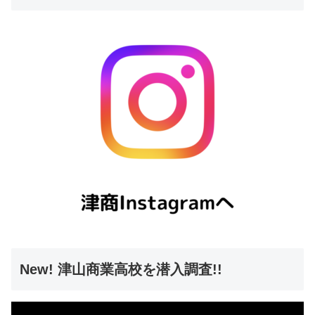
New! 津山商業高校を潜入調査!!
動