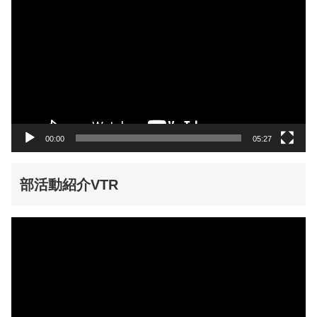
画
プ
レ
ー
ヤ
ー
00:00
05:27
部活動紹介VTR
動
画
プ
レ
ー