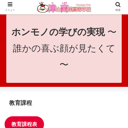
since 1921｜地域と共に未来へつなげ！｜Tsuyama Commercial High School
メニュー
検索
ホンモノの学びの実現
〜
誰かの喜ぶ顔が見たくて
〜
教育課程
教育課程表