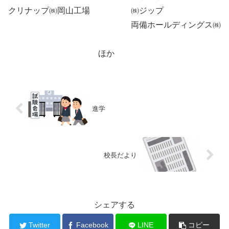
クリナップ㈱岡山工場 ㈱ジップ
両備ホールディングス㈱
ほか
進学
校長だより
シェアする
Twitter
Facebook
LINE
コピー