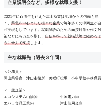
企業説明会など、多様な就職支援！
2021年に百周年を迎えた津山商業は地域からの信頼も厚
く、
県北を中心とした様々な企業
で毎年多くの津商生が自
己実現をしています。就職試験のための面接対策や作文対
策などにも万全を期し、
自信を持って就職試験に臨めるよ
うに全力で支援
します。
主な就職先（過去３年間）
＜公務員＞
岡山県警察 津山市役所 美咲町役場 小中学校事務職員
＜一般企業＞
エコシステム山陽㈱ 中国電力㈱
エバラ食品工業㈱ 津山信用金庫