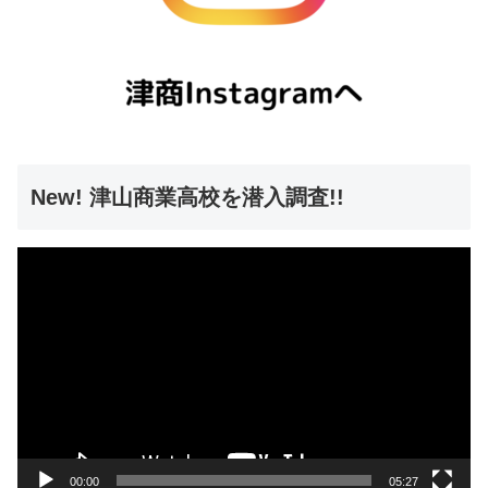
New! 津山商業高校を潜入調査!!
動
画
プ
レ
ー
ヤ
ー
00:00
05:27