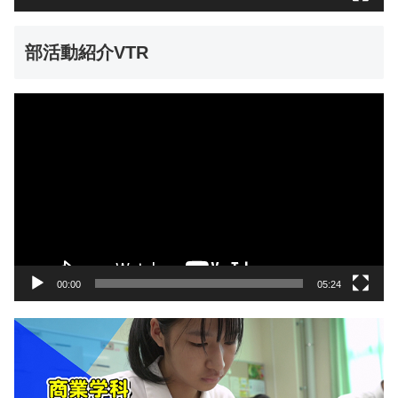
部活動紹介VTR
動
画
プ
レ
ー
ヤ
ー
00:00
05:24