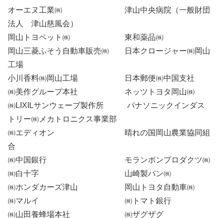
オーエヌ工業㈱ 津山中央病院（一般財団
法人 津山慈風会）
岡山トヨペット㈱ 東和薬品㈱
岡山三菱ふそう自動車販売㈱ 日本クロージャー㈱岡山
工場
小川香料㈱岡山工場 日本郵便㈱中国支社
㈱美作グループ本社 ネッツトヨタ岡山㈱
㈱LIXILサンウェーブ製作所 パナソニックインダス
トリー㈱メカトロニクス事業部
㈱エディオン 晴れの国岡山農業協同組
合
㈱中国銀行 モランボンプロダクツ㈱
㈱白十字 山崎製パン㈱
㈱ホンダカーズ津山 岡山トヨタ自動車㈱
㈱マルイ ㈱トマト銀行
㈱山田養蜂場本社 ㈱ザグザグ