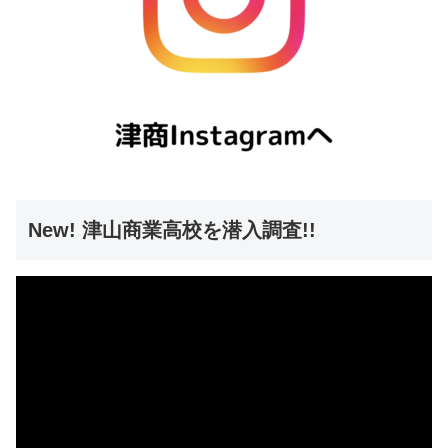
New! 津山商業高校を潜入調査!!
動
画
プ
レ
ー
ヤ