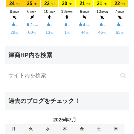
津商HP内を検索
過去のブログをチェック！
2025年7月
月
火
水
木
金
土
日