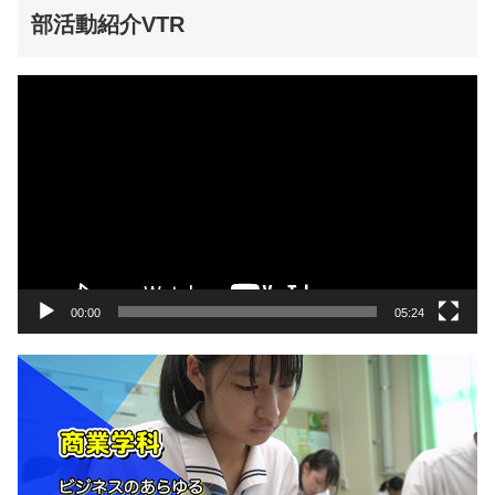
部活動紹介VTR
動
画
プ
レ
ー
ヤ
ー
00:00
05:24