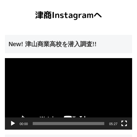
New! 津山商業高校を潜入調査!!
動
画
プ
レ
ー
ヤ
ー
00:00
05:27