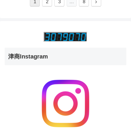
1
2
3
…
8
津商Instagram