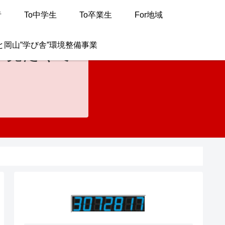
者
To中学生
To卒業生
For地域
と岡山”学び舎”環境整備事業
が見たくて