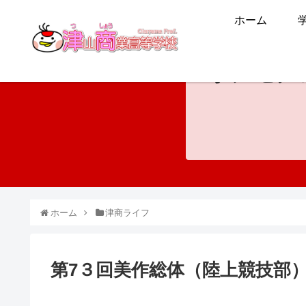
ホーム
ホンモノ
ホーム
津商ライフ
第7３回美作総体（陸上競技部