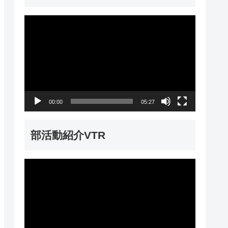
動
画
プ
レ
ー
00:00
05:27
ヤ
ー
部活動紹介VTR
動
画
プ
レ