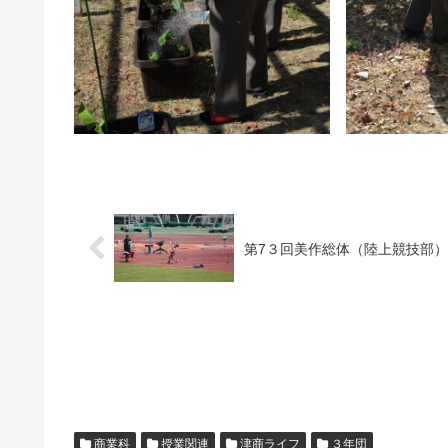
第7３回美作総体（陸上競技部）
商業科
授業関連
津商ライフ
３年団