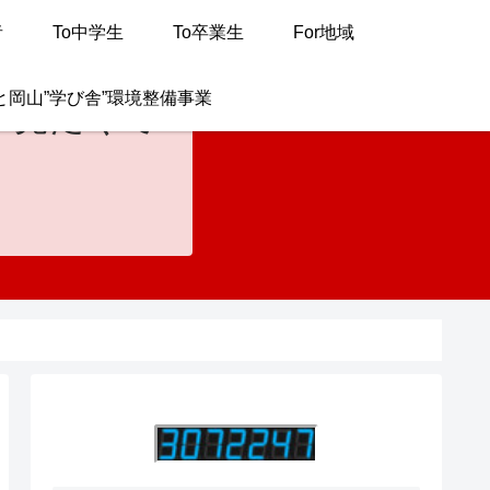
者
To中学生
To卒業生
For地域
と岡山”学び舎”環境整備事業
が見たくて