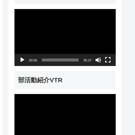
動
画
プ
レ
ー
00:00
05:27
ヤ
ー
部活動紹介VTR
動
画
プ
レ