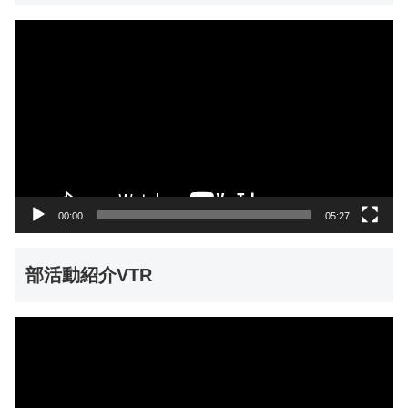
動
画
プ
レ
ー
ヤ
ー
00:00
05:27
部活動紹介VTR
動
画
プ
レ