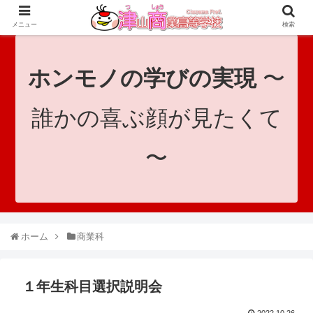
since 1921｜地域と共に未来へつなげ！｜Tsuyama Commercial High School
メニュー
検索
ホンモノの学びの実現
〜
誰かの喜ぶ顔が見たくて
〜
ホーム
商業科
１年生科目選択説明会