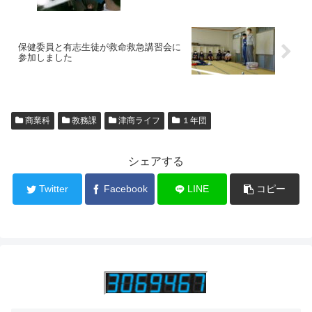
保健委員と有志生徒が救命救急講習会に
参加しました
商業科
教務課
津商ライフ
１年団
シェアする
Twitter
Facebook
LINE
コピー