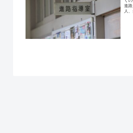
くの
進路
人、