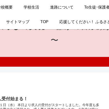
学校概要
学校生活
進路について
To生徒･保護
サイトマップ
TOP
応援してください！ ふるさ
の学びの実現
〜 誰かの喜ぶ顔
〜
人受付始まる！
１日（水） 本日より求人の受付がスタートしました。今年度も多