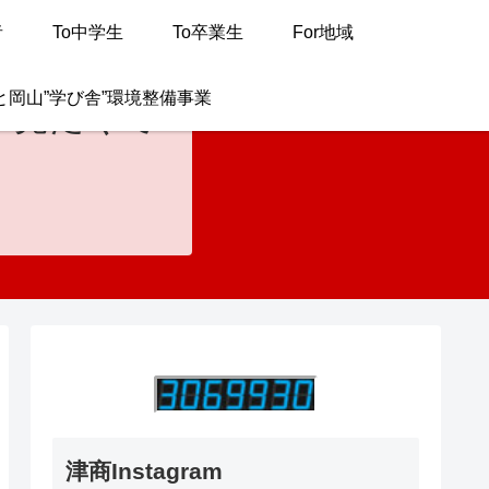
者
To中学生
To卒業生
For地域
と岡山”学び舎”環境整備事業
が見たくて
津商Instagram