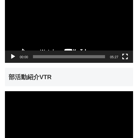
画
プ
レ
ー
ヤ
ー
00:00
05:27
部活動紹介VTR
動
画
プ
レ
ー