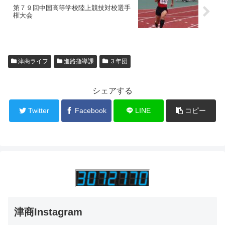
第７９回中国高等学校陸上競技対校選手
権大会
津商ライフ
進路指導課
３年団
シェアする
Twitter
Facebook
LINE
コピー
津商Instagram