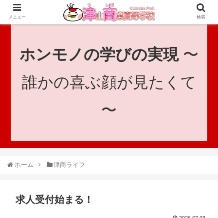
since 1921｜地域と共に未来へつなげ！｜Tsuyama Commercial High School
メニュー
検索
ホンモノの学びの実現
〜
誰かの喜ぶ顔が見たくて
〜
ホーム
津商ライフ
求人受付始まる！