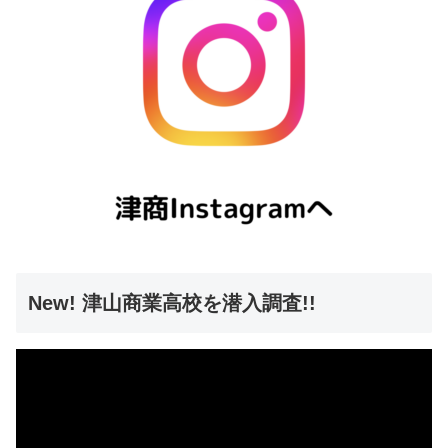
New! 津山商業高校を潜入調査!!
動
画
プ
レ