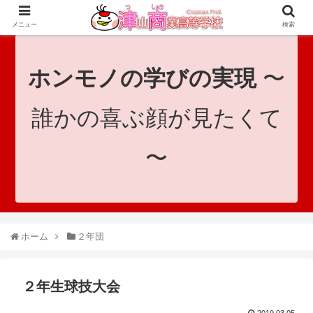
since 1921｜地域と共に未来へつなげ！｜Tsuyama Commercial High School
メニュー
検索
ホンモノの学びの実現
〜
誰かの喜ぶ顔が見たくて
〜
ホーム
２年団
２年生球技大会