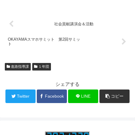
社会貢献講演会＆活動
OKAYAMAスマホサミット 第2回サミッ
ト
進路指導課
１年団
シェアする
Twitter
Facebook
LINE
コピー