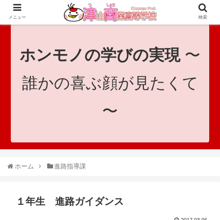
since 1921｜地域と共に未来へつなげ！｜Tsuyama Commercial High School
メニュー
検索
ホンモノの学びの実現
〜
誰かの喜ぶ顔が見たくて
〜
ホーム
進路指導課
１年生 進路ガイダンス