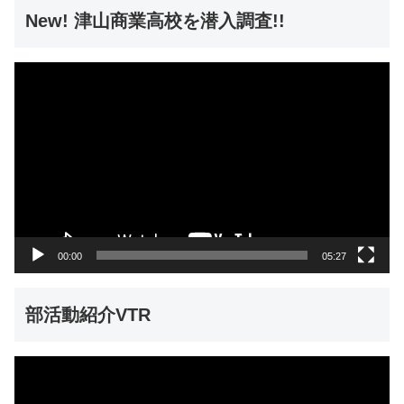
New! 津山商業高校を潜入調査!!
動
画
プ
レ
ー
ヤ
ー
00:00
05:27
部活動紹介VTR
動
画