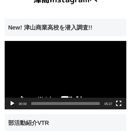
New! 津山商業高校を潜入調査!!
動
画
プ
レ
ー
ヤ
ー
00:00
05:27
部活動紹介VTR