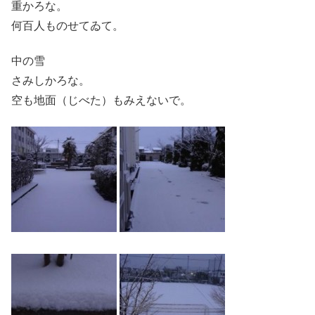
重かろな。
何百人ものせてゐて。
中の雪
さみしかろな。
空も地面（じべた）もみえないで。