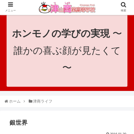
since 1921｜地域と共に未来へつなげ！｜Tsuyama Commercial High School
メニュー
検索
ホンモノの学びの実現
〜
誰かの喜ぶ顔が見たくて
〜
ホーム
津商ライフ
銀世界