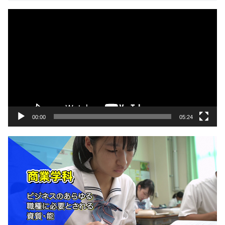
動
画
プ
レ
ー
ヤ
ー
00:00
05:24