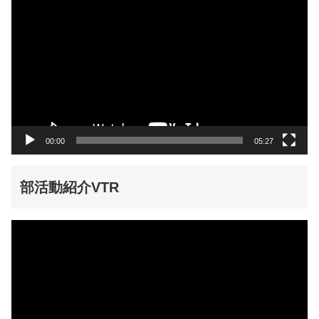
画
プ
レ
ー
ヤ
ー
00:00
05:27
部活動紹介VTR
動
画
プ
レ
ー