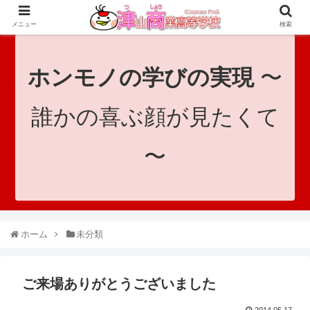
since 1921｜地域と共に未来へつなげ！｜Tsuyama Commercial High School
メニュー
検索
ホンモノの学びの実現
〜
誰かの喜ぶ顔が見たくて
〜
ホーム
未分類
ご来場ありがとうございました