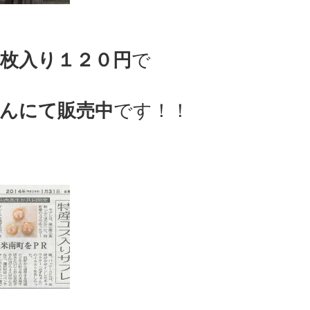
枚入り１２０円
で
んにて販売中
です！！