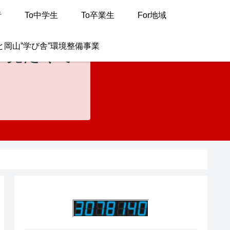
者
To中学生
To卒業生
For地域
と岡山”学び舎”環境整備事業
が見たくて