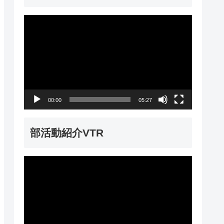
動
画
プ
レ
ー
00:00
05:27
ヤ
ー
部活動紹介VTR
動
画
プ
レ