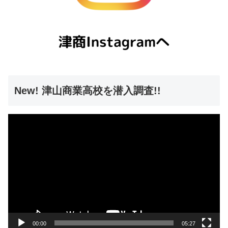
New! 津山商業高校を潜入調査!!
動
画
プ
レ
ー
ヤ
ー
00:00
05:27