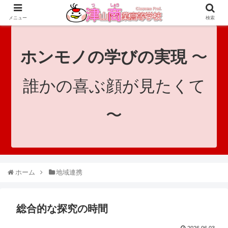
since 1921｜地域と共に未来へつなげ！｜Tsuyama Commercial High School
メニュー
検索
ホンモノの学びの実現
〜
誰かの喜ぶ顔が見たくて
〜
ホーム
地域連携
総合的な探究の時間