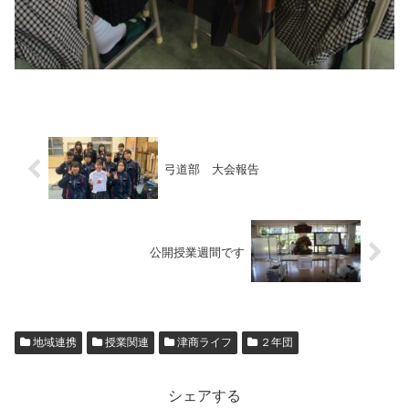
弓道部 大会報告
公開授業週間です
地域連携
授業関連
津商ライフ
２年団
シェアする