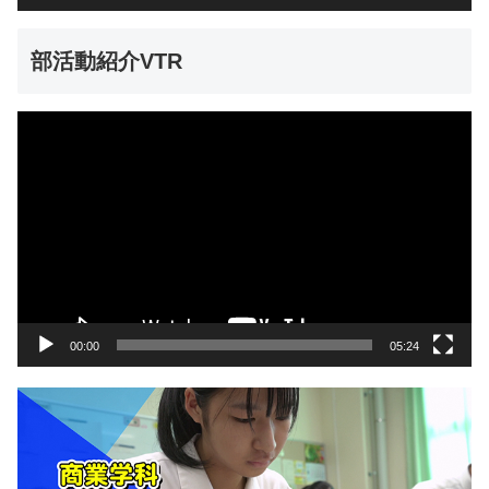
部活動紹介VTR
動
画
プ
レ
ー
ヤ
ー
00:00
05:24