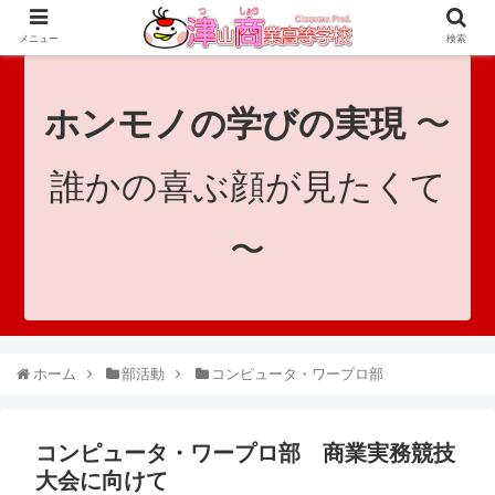
since 1921｜地域と共に未来へつなげ！｜Tsuyama Commercial High School
メニュー
検索
ホンモノの学びの実現
〜
誰かの喜ぶ顔が見たくて
〜
ホーム
部活動
コンピュータ・ワープロ部
コンピュータ・ワープロ部 商業実務競技
大会に向けて