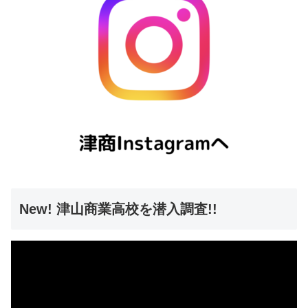
New! 津山商業高校を潜入調査!!
動
画
プ
レ