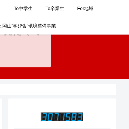
者
To中学生
To卒業生
For地域
と岡山”学び舎”環境整備事業
が見たくて