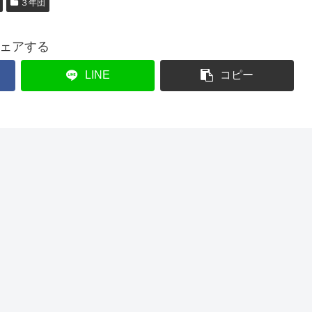
３年団
ェアする
LINE
コピー