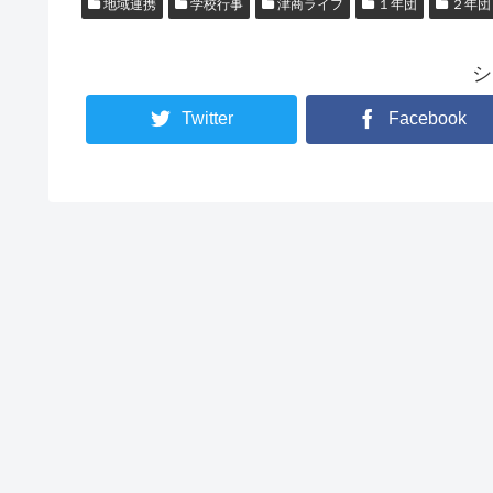
地域連携
学校行事
津商ライフ
１年団
２年団
シ
Twitter
Facebook