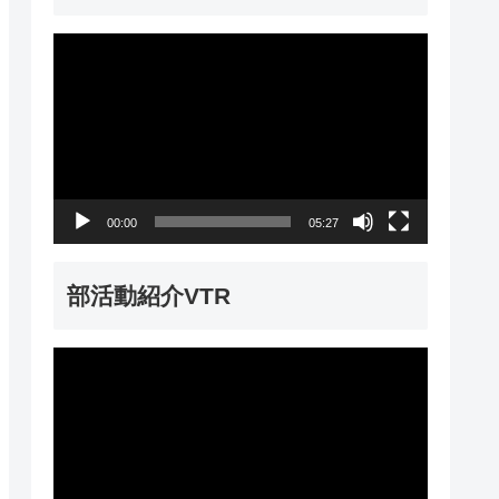
動
画
プ
レ
ー
00:00
05:27
ヤ
ー
部活動紹介VTR
動
画
プ
レ