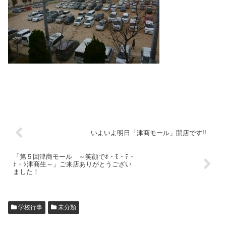
いよいよ明日「津商モール」開店です!!
「第５回津商モール ～笑顔でｵ・ﾓ・ﾃ・
ﾅ・ｼ津商生～」ご来店ありがとうござい
ました！
学校行事
未分類