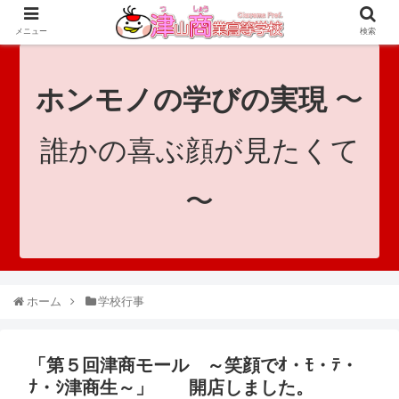
since 1921｜地域と共に未来へつなげ！｜Tsuyama Commercial High School
メニュー
検索
ホンモノの学びの実現
〜
誰かの喜ぶ顔が見たくて
〜
ホーム
学校行事
「第５回津商モール ～笑顔でｵ・ﾓ・ﾃ・
ﾅ・ｼ津商生～」 開店しました。