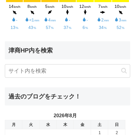
津商HP内を検索
過去のブログをチェック！
2026年8月
月
火
水
木
金
土
日
1
2