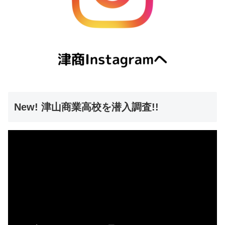
New! 津山商業高校を潜入調査!!
動
画
プ
レ
ー
ヤ
ー