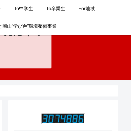
者
To中学生
To卒業生
For地域
と岡山”学び舎”環境整備事業
が見たくて