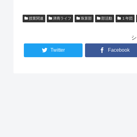
授業関連
津商ライフ
珠算部
部活動
１年団
シ
Twitter
Facebook