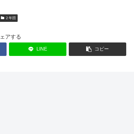
２年団
ェアする
LINE
コピー