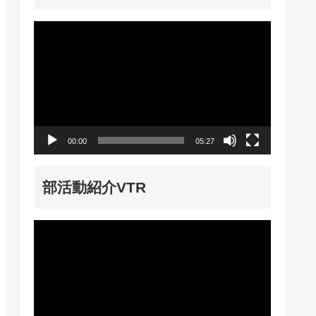
動
画
プ
レ
ー
00:00
05:27
ヤ
ー
部活動紹介VTR
動
画
プ
レ