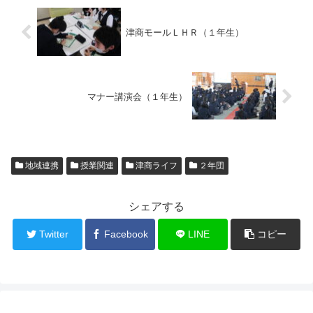
津商モールＬＨＲ（１年生）
マナー講演会（１年生）
地域連携
授業関連
津商ライフ
２年団
シェアする
Twitter
Facebook
LINE
コピー