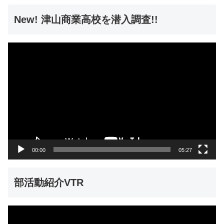
New! 津山商業高校を潜入調査!!
動
画
プ
レ
ー
ヤ
ー
00:00
05:27
部活動紹介VTR
動