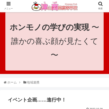
since 1921｜地域と共に未来へつなげ！｜Tsuyama Commercial High School
メニュー
検索
ホンモノの学びの実現
〜
誰かの喜ぶ顔が見たくて
〜
ホーム
地域連携
イベント企画……進行中！