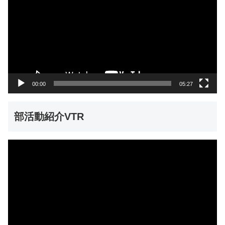
プ
レ
ー
ヤ
ー
00:00
05:27
部活動紹介VTR
動
画
プ
レ
ー
ヤ