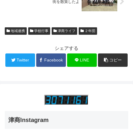
街を散策したよ
地域連携
学校行事
津商ライフ
２年団
シェアする
Twitter
Facebook
LINE
コピー
津商Instagram