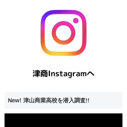
New! 津山商業高校を潜入調査!!
動
画