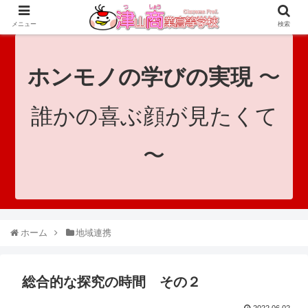
since 1921｜地域と共に未来へつなげ！｜Tsuyama Commercial High School
メニュー
検索
ホンモノの学びの実現
〜
誰かの喜ぶ顔が見たくて
〜
ホーム
地域連携
総合的な探究の時間 その２