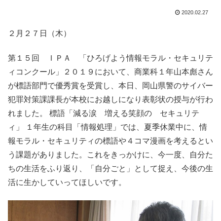
2020.02.27
２月２７日（木）
第１５回 ＩＰＡ 「ひろげよう情報モラル・セキュリテ
ィコンクール」２０１９において、商業科１年山本彪さん
が標語部門で優秀賞を受賞し、本日、岡山県警のサイバー
犯罪対策課課長が本校にお越しになり表彰状の授与が行わ
れました。 標語「減る涙 増える笑顔の セキュリテ
ィ」 １年生の科目「情報処理」では、夏季休業中に、情
報モラル・セキュリティの標語や４コマ漫画を考えるとい
う課題がありました。これをきっかけに、今一度、自分た
ちの生活をふり返り、「自分ごと」として捉え、今後の生
活に生かしていってほしいです。