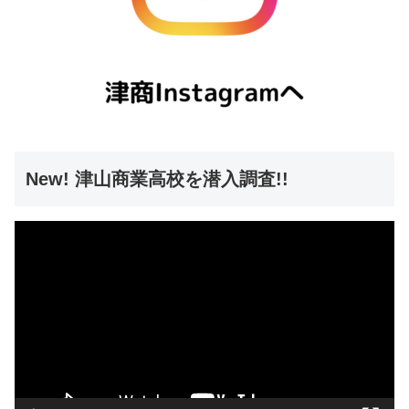
New! 津山商業高校を潜入調査!!
動
画
プ
レ
ー
ヤ
ー