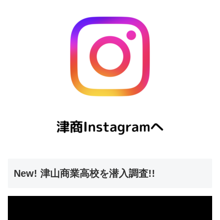
New! 津山商業高校を潜入調査!!
動
画