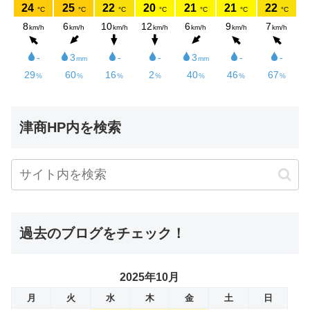
津商HP内を検索
過去のブログをチェック！
2025年10月
月
火
水
木
金
土
日