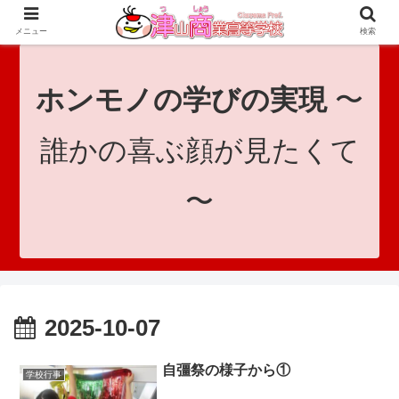
since 1921｜地域と共に未来へつなげ！｜Tsuyama Commercial High School
メニュー
検索
ホンモノの学びの実現
〜
誰かの喜ぶ顔が見たくて
〜
2025-10-07
自彊祭の様子から①
学校行事