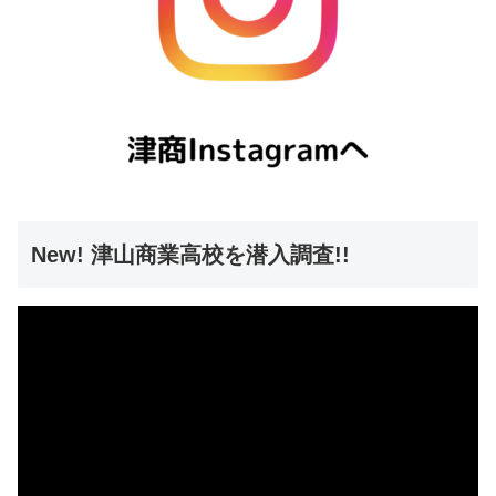
New! 津山商業高校を潜入調査!!
動
画
プ
レ
ー
ヤ