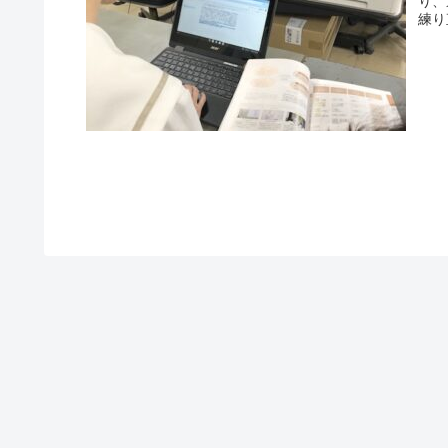
り、
練り