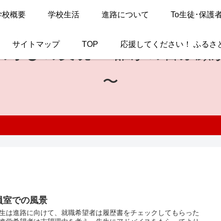
学校概要
学校生活
進路について
To生徒･保護
サイトマップ
TOP
応援してください！ ふるさ
の学びの実現
〜 誰かの喜ぶ顔
〜
員室での風景
生は進路に向けて、就職希望者は履歴書をチェックしてもらった