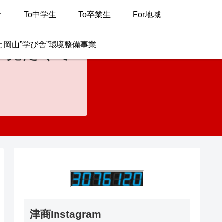
者
To中学生
To卒業生
For地域
と岡山”学び舎”環境整備事業
が見たくて
津商Instagram