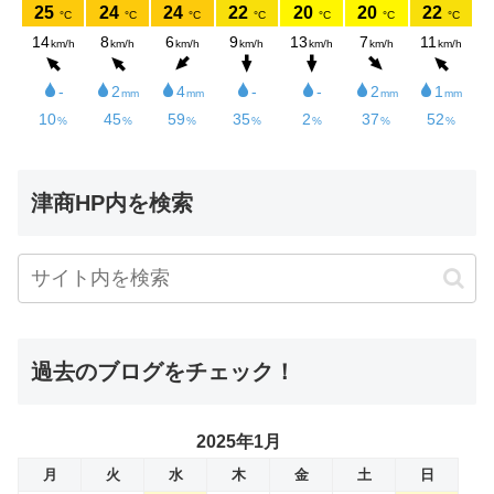
津商HP内を検索
過去のブログをチェック！
2025年1月
月
火
水
木
金
土
日