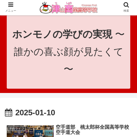
since 1921｜地域と共に未来へつなげ！｜Tsuyama Commercial High School
メニュー
検索
ホンモノの学びの実現
〜
誰かの喜ぶ顔が見たくて
〜
2025-01-10
空手道部 桃太郎杯全国高等学校
津商ライフ
空手道大会