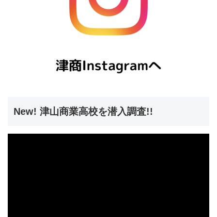
New! 津山商業高校を潜入調査!!
動
画
プ
レ
ー
ヤ