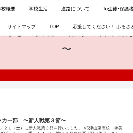
学校概要
学校生活
進路について
To生徒･保護
サイトマップ
TOP
応援してください！ ふるさ
の学びの実現
〜 誰かの喜ぶ顔
〜
ッカー部 〜新人戦第３節〜
／２１（土）に新人戦第３節を行いました。 VS津山東高校 ＠美