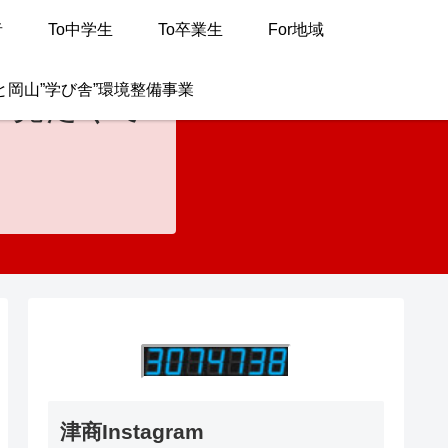
者
To中学生
To卒業生
For地域
と岡山”学び舎”環境整備事業
が見たくて
津商Instagram