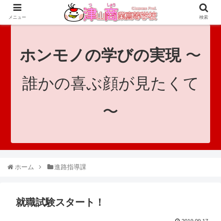
since 1921｜地域と共に未来へつなげ！｜Tsuyama Commercial High School
メニュー
検索
ホンモノの学びの実現
〜
誰かの喜ぶ顔が見たくて
〜
ホーム
進路指導課
就職試験スタート！