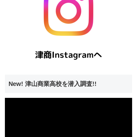
New! 津山商業高校を潜入調査!!
動
画
プ
レ
ー