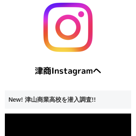
New! 津山商業高校を潜入調査!!
動
画
プ