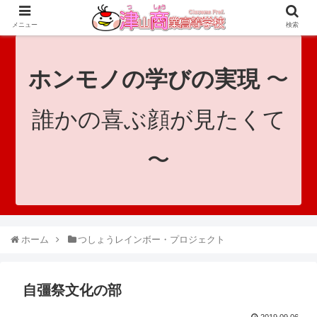
since 1921｜地域と共に未来へつなげ！｜Tsuyama Commercial High School
メニュー
検索
ホンモノの学びの実現
〜
誰かの喜ぶ顔が見たくて
〜
ホーム
つしょうレインボー・プロジェクト
自彊祭文化の部