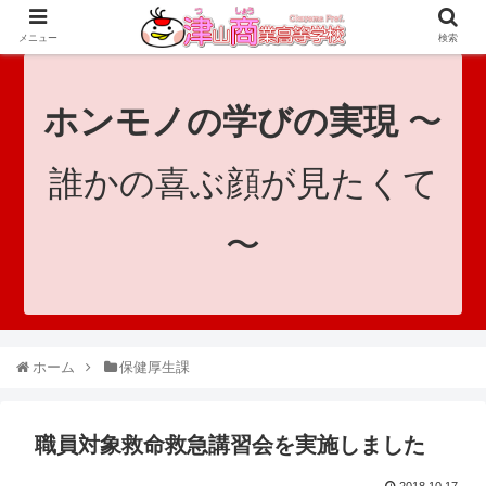
since 1921｜地域と共に未来へつなげ！｜Tsuyama Commercial High School
メニュー
検索
ホンモノの学びの実現
〜
誰かの喜ぶ顔が見たくて
〜
ホーム
保健厚生課
職員対象救命救急講習会を実施しました