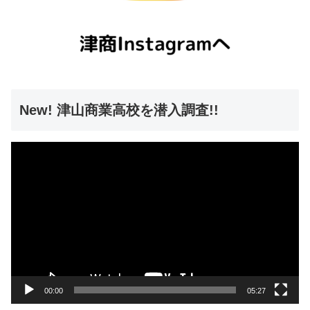
New! 津山商業高校を潜入調査!!
動
画
プ
レ
ー
ヤ
ー
00:00
05:27