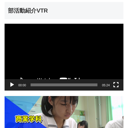
部活動紹介VTR
動
画
プ
レ
ー
ヤ
ー
00:00
05:24