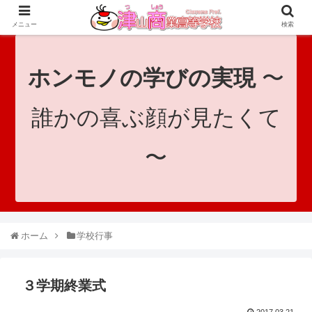
since 1921｜地域と共に未来へつなげ！｜Tsuyama Commercial High School
メニュー
検索
ホンモノの学びの実現
〜
誰かの喜ぶ顔が見たくて
〜
ホーム
学校行事
３学期終業式