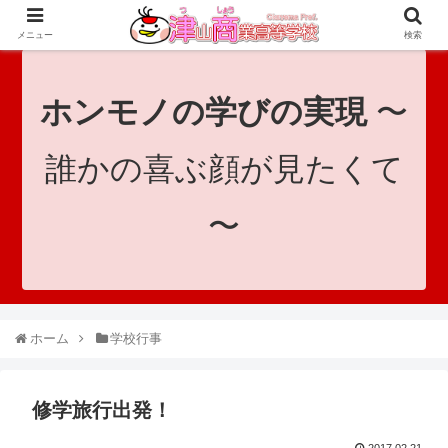
since 1921｜地域と共に未来へつなげ！｜Tsuyama Commercial High School
メニュー
検索
ホンモノの学びの実現
〜
誰かの喜ぶ顔が見たくて
〜
ホーム
学校行事
修学旅行出発！