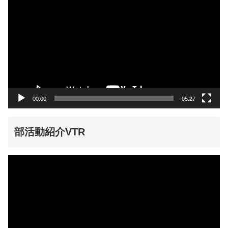
画
プ
レ
ー
ヤ
ー
00:00
05:27
部活動紹介VTR
動
画
プ
レ
ー