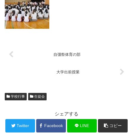
自彊祭体育の部
大学出前授業
学校行事
生徒会
シェアする
Twitter
Facebook
LINE
コピー