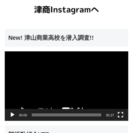
New! 津山商業高校を潜入調査!!
動
画
プ
レ
ー
ヤ
ー
00:00
05:27