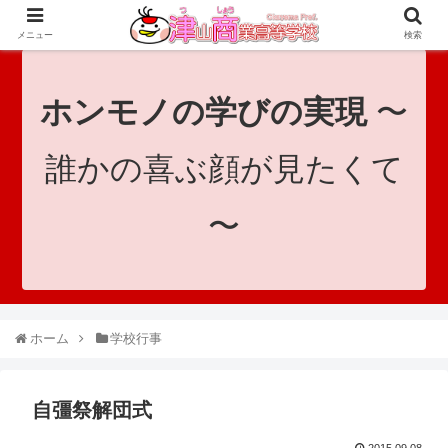
since 1921｜地域と共に未来へつなげ！｜Tsuyama Commercial High School
メニュー
検索
ホンモノの学びの実現
〜
誰かの喜ぶ顔が見たくて
〜
ホーム
学校行事
自彊祭解団式