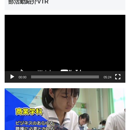
部活動紹介VTR
動
画
プ
レ
ー
ヤ
ー
00:00
05:24