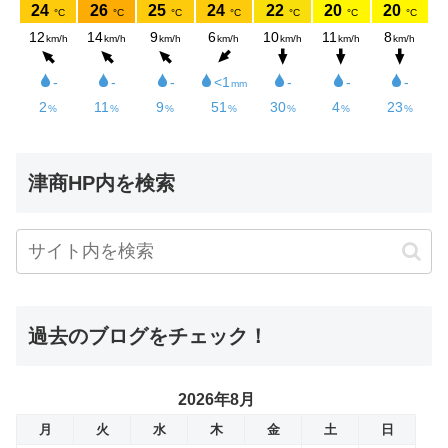
津商HP内を検索
過去のブログをチェック！
2026年8月
月
火
水
木
金
土
日