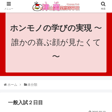
since 1921｜地域と共に未来へつなげ！｜Tsuyama Commercial High School
メニュー
検索
ホンモノの学びの実現
〜
誰かの喜ぶ顔が見たくて
〜
ホーム
未分類
一般入試２日目