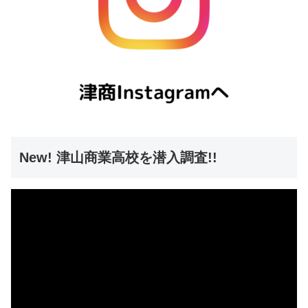
New! 津山商業高校を潜入調査!!
動
画
プ
レ
ー
ヤ