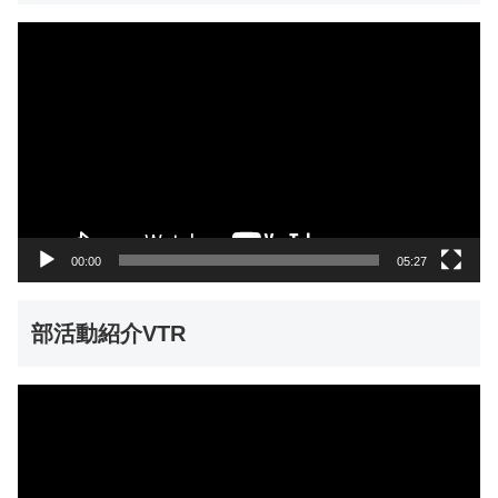
動
画
プ
レ
ー
ヤ
ー
00:00
05:27
部活動紹介VTR
動
画
プ
レ