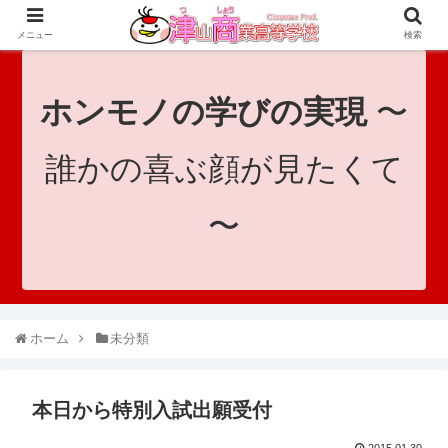
since 1921｜地域と共に未来へつなげ！｜Tsuyama Commercial High School
メニュー
検索
ホンモノの学びの実現
〜
誰かの喜ぶ顔が見たくて
〜
ホーム
未分類
本日から特別入試出願受付