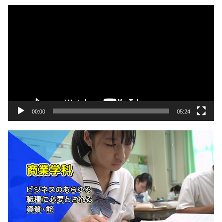
動
画
プ
レ
ー
ヤ
ー
00:00
05:24