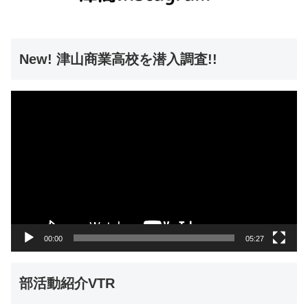
New! 津山商業高校を潜入調査!!
動
画
プ
レ
ー
ヤ
ー
00:00
05:27
部活動紹介VTR