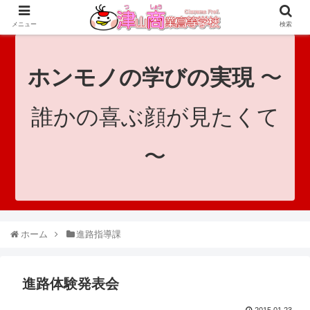
since 1921｜地域と共に未来へつなげ！｜Tsuyama Commercial High School
メニュー
検索
ホンモノの学びの実現
〜
誰かの喜ぶ顔が見たくて
〜
ホーム
進路指導課
進路体験発表会