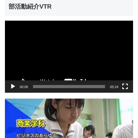
部活動紹介VTR
動
画
プ
レ
ー
ヤ
ー
00:00
05:24