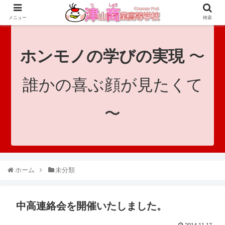
since 1921｜地域と共に未来へつなげ！｜Tsuyama Commercial High School
メニュー
検索
ホンモノの学びの実現
〜
誰かの喜ぶ顔が見たくて
〜
ホーム
未分類
中高連絡会を開催いたしました。