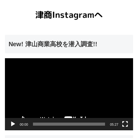
New! 津山商業高校を潜入調査!!
動
画
プ
レ
ー
ヤ
ー
00:00
05:27