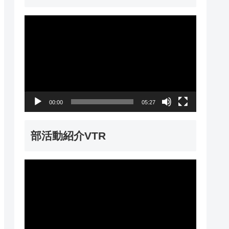
動
画
プ
レ
ー
00:00
05:27
ヤ
ー
部活動紹介VTR
動
画
プ
レ