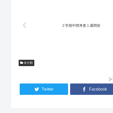
２学期中間考査１週間前
未分類
シ
Twitter
Facebook