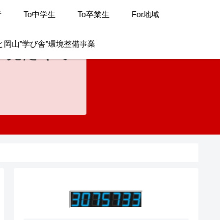
者
To中学生
To卒業生
For地域
と岡山”学び舎”環境整備事業
が見たくて