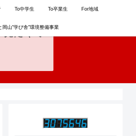
者
To中学生
To卒業生
For地域
と岡山”学び舎”環境整備事業
が見たくて