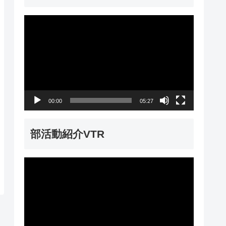
動
画
プ
レ
ー
00:00
05:27
ヤ
ー
部活動紹介VTR
動
画
プ
レ