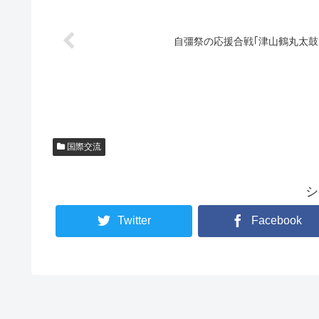
自彊祭の応援合戦｢津山鶴丸太鼓｣
国際交流
シ
Twitter
Facebook