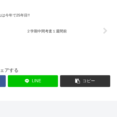
は今年で25年目!!
２学期中間考査１週間前
ェアする
LINE
コピー