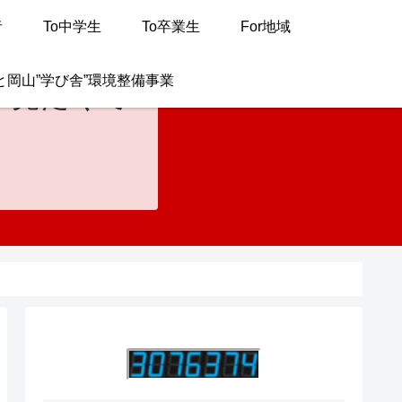
者
To中学生
To卒業生
For地域
と岡山”学び舎”環境整備事業
が見たくて