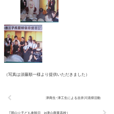
（写真は須藤順一様より提供いただきました）
津商生･津工生による吉井川清掃活動
｢岡山☆子ども参観日 in津山商業高校｣