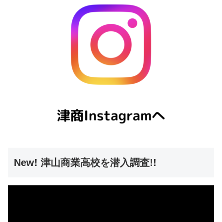
New! 津山商業高校を潜入調査!!
動
画
プ