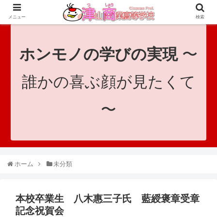
since 1921｜地域と共に未来へつなげ！｜Tsuyama Commercial High School
メニュー
検索
ホンモノの学びの実現
〜
誰かの喜ぶ顔が見たくて
〜
ホーム
未分類
本校卒業生 八木惠三子氏 藍綬褒章受章
記念祝賀会