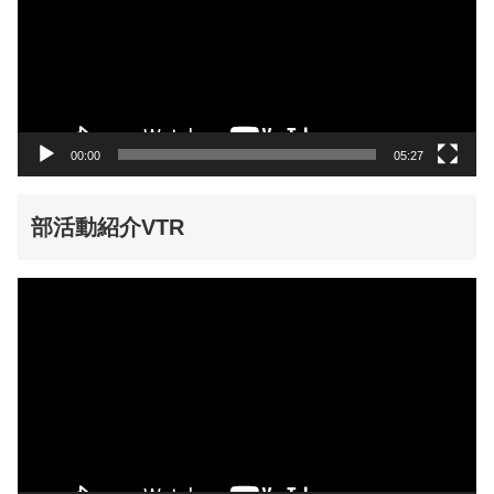
レ
ー
ヤ
ー
00:00
05:27
部活動紹介VTR
動
画
プ
レ
ー
ヤ
ー