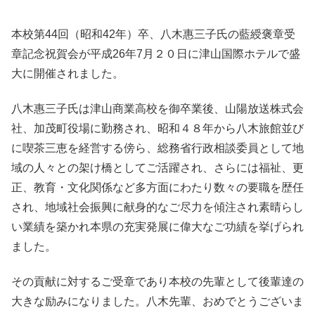
本校第44回（昭和42年）卒、八木惠三子氏の藍綬褒章受
章記念祝賀会が平成26年7月２０日に津山国際ホテルで盛
大に開催されました。
八木惠三子氏は津山商業高校を御卒業後、山陽放送株式会
社、加茂町役場に勤務され、昭和４８年から八木旅館並び
に喫茶三恵を経営する傍ら、総務省行政相談委員として地
域の人々との架け橋としてご活躍され、さらには福祉、更
正、教育・文化関係など多方面にわたり数々の要職を歴任
され、地域社会振興に献身的なご尽力を傾注され素晴らし
い業績を築かれ本県の充実発展に偉大なご功績を挙げられ
ました。
その貢献に対するご受章であり本校の先輩として後輩達の
大きな励みになりました。八木先輩、おめでとうございま