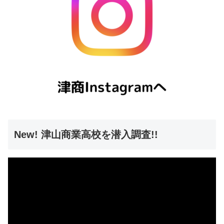
New! 津山商業高校を潜入調査!!
動
画
プ
レ
ー