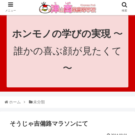
since 1921｜地域と共に未来へつなげ！｜Tsuyama Commercial High School
メニュー
検索
ホンモノの学びの実現
〜
誰かの喜ぶ顔が見たくて
〜
ホーム
未分類
そうじゃ吉備路マラソンにて