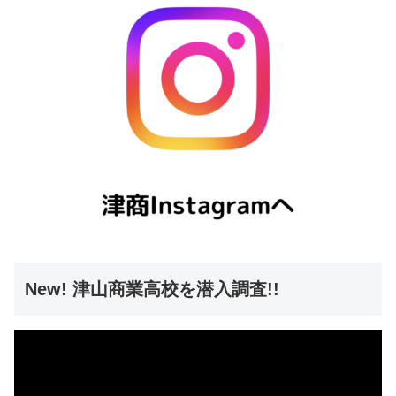
New! 津山商業高校を潜入調査!!
動
画
プ