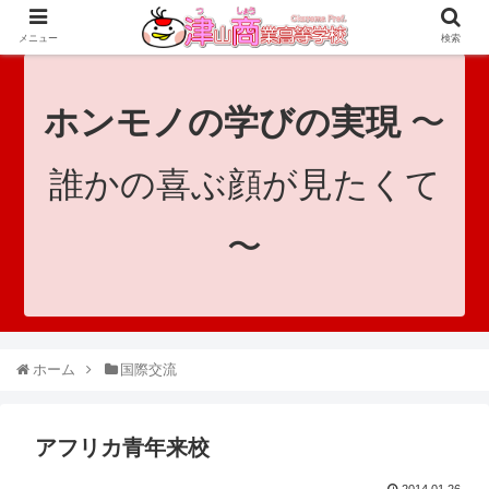
since 1921｜地域と共に未来へつなげ！｜Tsuyama Commercial High School
メニュー
検索
ホンモノの学びの実現
〜
誰かの喜ぶ顔が見たくて
〜
ホーム
国際交流
アフリカ青年来校