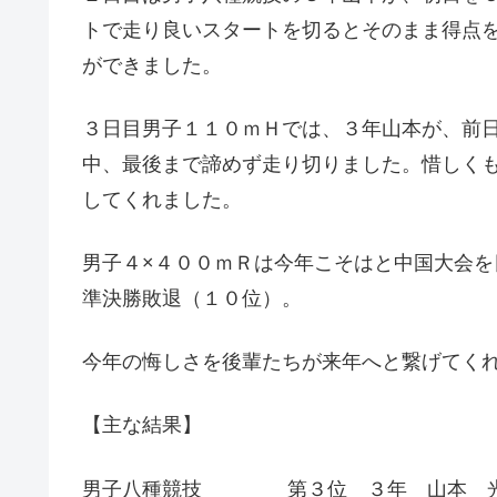
トで走り良いスタートを切るとそのまま得点
ができました。
３日目男子１１０ｍＨでは、３年山本が、前
中、最後まで諦めず走り切りました。惜しく
してくれました。
男子４×４００ｍＲは今年こそはと中国大会
準決勝敗退（１０位）。
今年の悔しさを後輩たちが来年へと繋げてく
【主な結果】
男子八種競技 第３位 ３年 山本