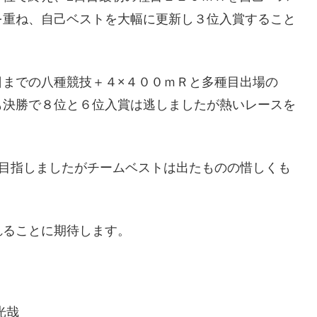
を重ね、自己ベストを大幅に更新し３位入賞すること
日までの八種競技＋４×４００ｍＲと多種目出場の
も決勝で８位と６位入賞は逃しましたが熱いレースを
を目指しましたがチームベストは出たものの惜しくも
れることに期待します。
 光哉