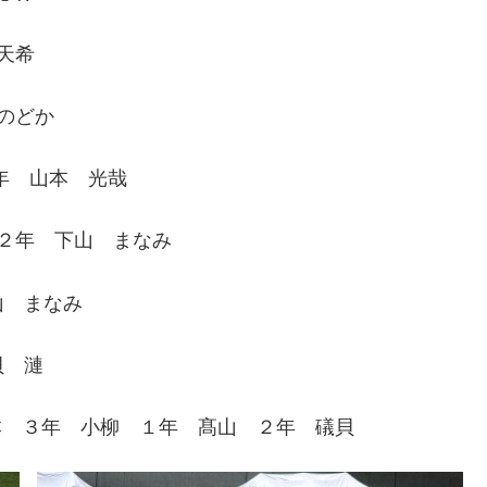
天希
のどか
 山本 光哉
２年 下山 まなみ
 まなみ
 漣
本 ３年 小柳 １年 髙山 ２年 礒貝