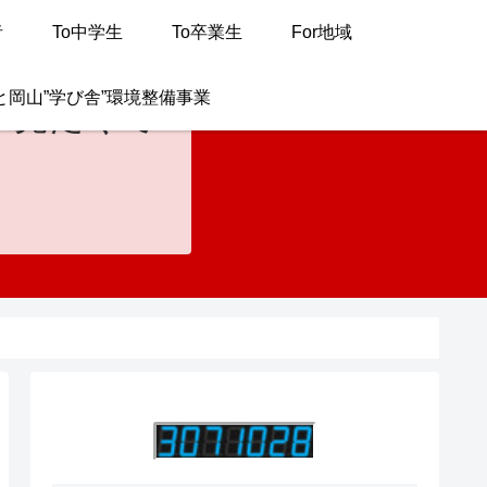
者
To中学生
To卒業生
For地域
と岡山”学び舎”環境整備事業
が見たくて