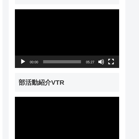
動
画
プ
レ
ー
00:00
05:27
ヤ
ー
部活動紹介VTR
動
画
プ
レ