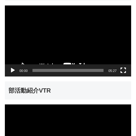
動
画
プ
レ
ー
ヤ
ー
00:00
05:27
部活動紹介VTR
動
画
プ
レ