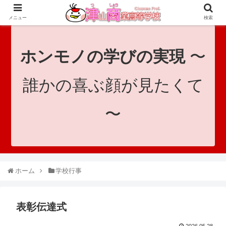
since 1921｜地域と共に未来へつなげ！｜Tsuyama Commercial High School
メニュー
検索
ホンモノの学びの実現
〜
誰かの喜ぶ顔が見たくて
〜
ホーム
学校行事
表彰伝達式