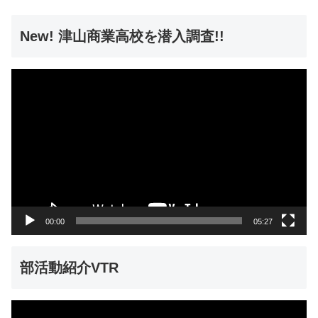
New! 津山商業高校を潜入調査!!
動
画
プ
レ
ー
ヤ
ー
00:00
05:27
部活動紹介VTR
動