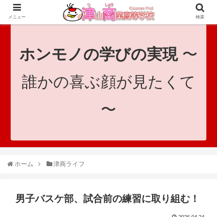
since 1921｜地域と共に未来へつなげ！｜Tsuyama Commercial High School
メニュー
検索
ホンモノの学びの実現
〜
誰かの喜ぶ顔が見たくて
〜
ホーム
津商ライフ
男子バスケ部、試合前の練習に取り組む！