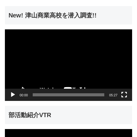
New! 津山商業高校を潜入調査!!
動
画
プ
レ
ー
ヤ
ー
00:00
05:27
部活動紹介VTR
動