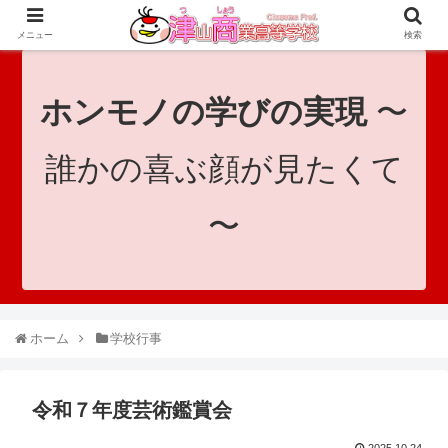
since 1921｜地域と共に未来へつなげ！｜Tsuyama Commercial High School
メニュー
検索
ホンモノの学びの実現
〜
誰かの喜ぶ顔が見たくて
〜
ホーム
学校行事
令和７年度芸術鑑賞会