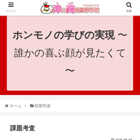
since 1921｜地域と共に未来へつなげ！｜Tsuyama Commercial High School
メニュー
検索
ホンモノの学びの実現
〜
誰かの喜ぶ顔が見たくて
〜
ホーム
授業関連
課題考査