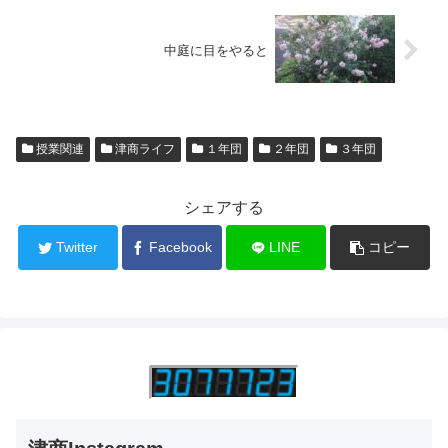
中庭に目をやると
授業関連
津商ライフ
１年団
２年団
３年団
シェアする
Twitter
Facebook
LINE
コピー