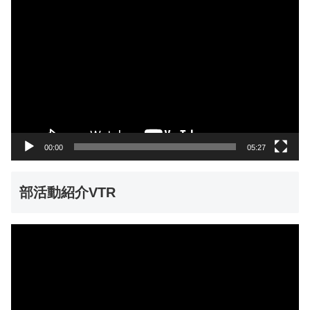
動
画
プ
レ
ー
ヤ
ー
00:00
05:27
部活動紹介VTR
動
画
プ
レ